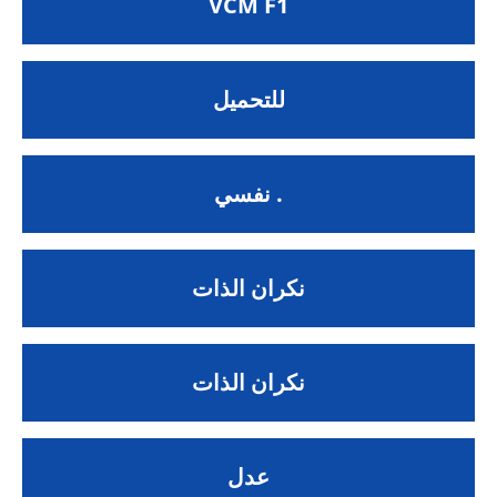
VCM F1
للتحميل
نفسي .
نكران الذات
نكران الذات
عدل