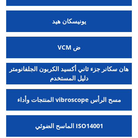
يونيسكان هيد
VCM ض
هان سكانر جزء ثاني أكسيد الكربون الجلفانومتر
دليل المستخدم
المنتجات وأداء vibroscope مسح الرأس
الماسح الضوئي ISO14001